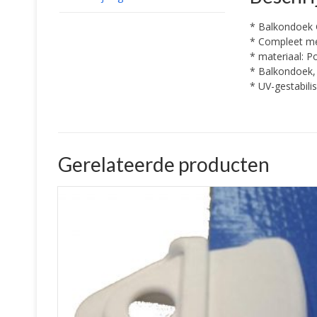
* Balkondoek 
* Compleet me
* materiaal: P
* Balkondoek, 
* UV-gestabili
Gerelateerde producten