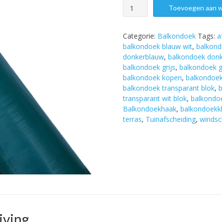
Balkondoek
Toevoegen aan 
Groen/Zwart
aantal
Categorie:
Balkondoek
Tags:
a
balkondoek blauw wit
,
balkond
donkerblauw
,
balkondoek donk
balkondoek grijs
,
balkondoek gr
balkondoek kopen
,
balkondoek
balkondoek transparant blok
,
b
transparant wit blok
,
balkondoe
Balkondoekhaak
,
balkondoekk
terras
,
Tuinafscheiding
,
winds
jving