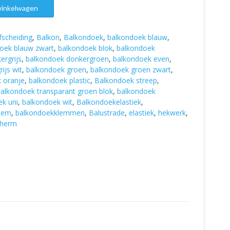
winkelwagen
fscheiding
,
Balkon
,
Balkondoek
,
balkondoek blauw
,
oek blauw zwart
,
balkondoek blok
,
balkondoek
ergrijs
,
balkondoek donkergroen
,
balkondoek even
,
ijs wit
,
balkondoek groen
,
balkondoek groen zwart
,
 oranje
,
balkondoek plastic
,
Balkondoek streep
,
alkondoek transparant groen blok
,
balkondoek
k uni
,
balkondoek wit
,
Balkondoekelastiek
,
lem
,
balkondoekklemmen
,
Balustrade
,
elastiek
,
hekwerk
,
cherm